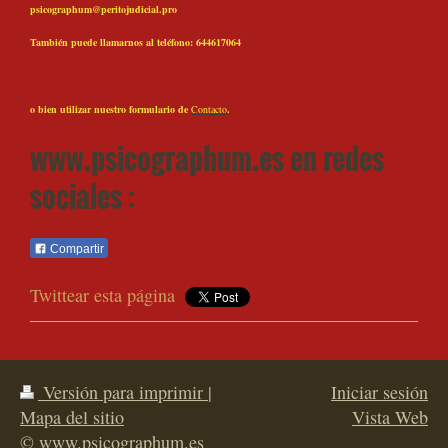
psicographum@peritojudicial.pro
También puede llamarnos al teléfono: 644617064
o bien utilizar nuestro formulario de
Contacto
.
www.psicographum.es en redes
sociales :
Compartir
Twittear esta página
Versión para imprimir
|
Iniciar sesión
Mapa del sitio
Vista Web
© www.psicographum.es